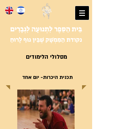
בֵּית הַסֵּפֶר לִתְנוּעָה לִגְבָרִים
נקודת הַמִּמְשָׁק שֶׁבֵּין גוּף לָרוּחַ
מסלולי הלימודים
תכנית היכרות- יום אחד