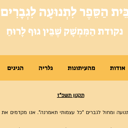
ֵּית הַסֵּפֶר לִתְנוּעָה לִגְבָרִים
נקודת הַמִּמְשָׁק שֶׁבֵּין גוּף לָרוּחַ
אודות
מהעיתונות
גלריה
הגיגים
תקנון תשפ"ז
ועה ומחול לגברים "כל עצמותי תאמרנה". אנו מקדמים את 