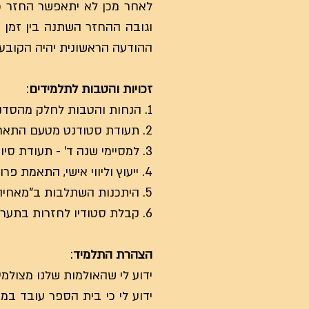
לאחר מכן לא יתאפשר החזר כס
וגובה ההחזר השתנה בין זמן 
ההודעה הראשונית יהיה הקובע ל
זכויות והטבות לתלמידים
:
1. הנחות והטבות לחלק מהסדנאות הנוספות שיתקיימו בביה"ס או במסגרת "בין שמיים לארץ".
2. תעודת סטודנט מטעם התאחדות הסטודנטים.
3. למסיימי שנה ד' - תעודת סיום וגיליון ציונים הכולל תיאור המקצועות ושעות הלימוד.
4. ייעוץ וליווי אישי, התאמת פרויקט לסיום הלימודים.
5. היתכנות השתלבות ב"מאחיה", עם סיום מסלול הלימודים.
6. קבלת סטודיו לחזרות בתעריף מוזל על בסיס מקום פנוי. בתיאום עם אחראי הסטודיו מטעם בית הספר.
הצהרת התלמיד
:
ידוע לי שהאולמות שלנו מצולמים לצורכי
ידוע לי כי בית הספר עובד במ