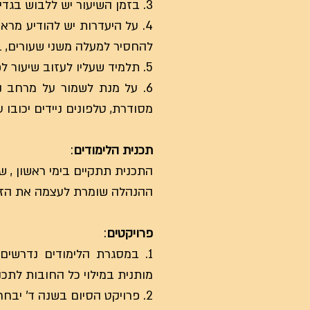
3. בזמן השיעור יש ללבוש בגדים מתאימים לתנועה ולהצטייד בבקבוק מים.
4. על היעדרות יש להודיע מר
להחסיר למעלה משני שעורים, ב
5. תלמיד שעליו לעזוב שיעור לפני סופו, יודיע על כך למורה לפני תחילת השיעור ויקבל את אישורו.
6. על מנת לשמור על מרחב נ
מסודרת, טלפונים ניידים יכובו 
תכנית הלימודים
:
התכנית תתקיים בימי ראשון , שני
ההנהלה שומרת לעצמה את הזכו
פרויקטים
:
1. במסגרת הלימודים נדרשים
מותנית במילוי כל החובות לתכנ
2. פרויקט הסיום בשנה ד' יבחר על ידי התלמיד ובאישור הנהלת בית הספר.