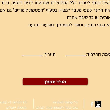
ציב שנתי לטובת כלל התלמידים שנרשמו לבית הספר. ברור לי
ת החזר כספי מעבר למצוין בסעיף "הפסקת לימודים" גם אם
אותית או כל סיבה אחרת.
יא בגוף ובנפש וכשיר להשתתף בשיעורי תנועה.
 התלמיד:______________ תאריך: ______________
הורד תקנון
כל עצמותי תאמרנה
רח' הפרסה 3- ק
בית הספר לתאטרון מחול לגברים
תלפיות, ירושלים.