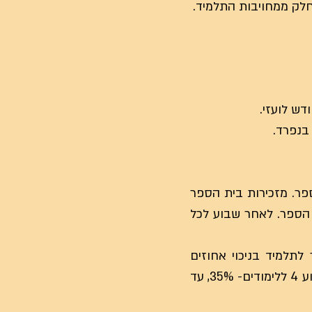
ש לועזי.
ספר. מזכירות בית הספר
הספר. לאחר שבוע לכל
תלמיד בניכוי אחוזים
משכ"ל, לפי הפירוט הבא: עד חודש לפני פתיחת הלימודים - ינוכו 20% משכ"ל, עד תחילת שבוע 4 ללימודים- 35%, עד