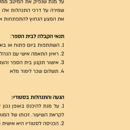
על מנת שנפיק את המיטב ממסג
שמירה על דרכי התנהלות אלו 
את המצע הנחוץ להתפתחות איש
תנאי הקבלה לבית הספר
:
1. השתתפות ביום פתוח או באחת מפעילותיו הפתוחות של בית הספר
2. ראיון התאמה אישי עם הנהלת בית הספר או עם נציג מטעם בית הספר
3. אישור תקנון בית הספר והצהרת התלמיד בחתימת טופס ההרשמה
4. תשלום שכר לימוד מלא
הגעה והתנהלות בסטודי
ו:
לקראת השיעור. זכותו של המו
2. הכניסה לסטודיו היא אישית ושקטה, אין להפריע לאלו שמתכוננים לשיעור.