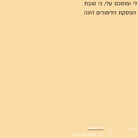
 ומוסכם עלי, כי טובת
 הפסקת הלימודים הינה
דברו אתנו
ניון רב מכר
טל':
058-6887555