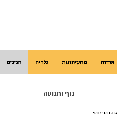
ֵּית הַסֵּפֶר לִתְנוּעָה לִגְבָרִים
נקודת הַמִּמְשָׁק שֶׁבֵּין גוּף לָרוּחַ
אודות
מהעיתונות
גלריה
הגיגים
גוף ותנועה
, רונן יצחקי