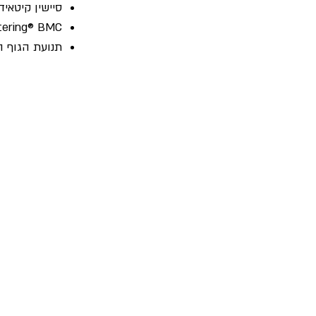
סיישין קיטאיד
d Centering® BMC
תנועת הגוף הא