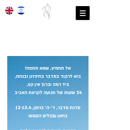
בֵּית הַסֵּפֶר לִתְנוּעָה לִגְבָרִים
נקודת הַמִּמְשָׁק שֶׁבֵּין גוּף לָרוּחַ
אל תחמיץ, שמא תתפח!
בוא לרקוד במדבר בחיפזון ובנחת,
ביד רמה וברוך אין קץ,
24 שעות של תנועה לקראת האביב
סדנת מדבר, ד'-ה' בניסן, 12-13.4
בחאן ענבלים הקסום