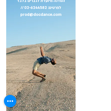
הסדנה מיועדת לגברים בלבד
לפרטים:
02-6244582
//
prod@docdance.com