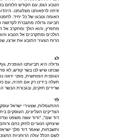
הטבע הגס, עם הקודש הלוחם בטבע
זרחה לרפאותנו מצלעתנו. היהדות
האומה וטבעו של כל יחיד. לחמנו 
תביעה גדולה מתגברת לקדושה ול
מתפרץ, והוא הולך ומתקרב אל הק
הולכים ומתקרבים אל הטבע והוא 
הרוח הצעיר התובע את ארצו, שפתו
לג
גדולה היא תביעתנו הגופנית, גוף
שכחנו שיש לנו בשר קודש, לא פ
הגופנית המוחשית, מפני יראה נפ
תעלה בידינו רק אם תהיה, עם כל 
שרירים חזקים, ובגבורת הבשר ה
לד
ההתעמלות, שצעירי ישראל עוסקי
הצדיקים העליונים, העוסקים ביחו
דוד שם", "ודוד עשה משפט וצדקה 
שיצחקו הנערים לחזק כחם ורוחם
ותשבחות, שאמר דוד מלך ישראל 
לשם הכלל עולה הרוחניות החצונ