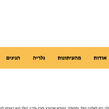
ֵּית הַסֵּפֶר לִתְנוּעָה לִגְבָרִים
נקודת הַמִּמְשָׁק שֶׁבֵּין גוּף לָרוּחַ
אודות
מהעיתונות
גלריה
הגיגים
 עולה, כחו לאלהיו הולך ומתגלה, הקודש שבטבע פורץ גדריו, הולך הוא בעצמו