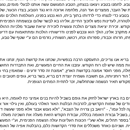
. לחמנו בטבע ויצאנו בנצחון, הטבע המגושם עשה אותנו לבעלי מומים, נגע 
 של העבר, ממצרים ועד הנה, מלחמה ארוכה היא נגד הטבע, בצדו הכעור, של 
בטבע כדי לנצחו כדי לרדותו בתוך ביתו, הוא נכנע בפנינו, העולמות הולכים 
טהרה, לעדינות נפש ולזכוך החיים, אליהו בא לבשר שלום ובנשמתה הפנימית
ודש. זכירת יציאת מצרים הולכת ונעשית לזכירת יציאת שעבוד מלכיות ההולכת
מתקרב אלינו, הולך הוא ונכבש לפנינו ודרישותיו הולכות ומתתאמות עם דריש
, חרותו וכבודו, ספרותו וכחו, רכושו, רגשותיו, נזרמים הם ע"י שטף של טבע,
 בריא אנו צריכים, התעסקנו הרבה בנפשיות, שכחנו את קדושת הגוף, זנחנו את
חות ממה שיש לנו רוח הקודש. עזבנו את החיים המעשיים, ואת התבררות החו
ולה, מפני חוסר אמונה בקדושת הארץ, "אמונת זה סדר זרעים - שמאמין בחי הע
הוד רוחניותה, גם תשובה גשמית יוצרת דם בריא, בשר בריא, גופים חטובים ואי
מקודש תאיר הנשמה שנתחלשה, זכר לתחית המתים הגופנית.
ם בה בארץ ישראל לחזק את גופם בשביל להיות בנים אמיצי כח לאומה, היא 
דים של שמות הקדושים, להרבות הבלטת האור האלהי בעולם, ואין גילוי אור א
לכל עמו", - "ויואב בן צרויה על הצבא", "ולא נענש אבנר אלא מפני שעשה ד
, בשביל גבורת האומה בכללה, עבודת הקודש הזאת מעלה את השכינה מעלה מ
בספר תהלים, אלא שע"י הכונות העליונות עולה הנשמה הפנימית, וע"י המעש
ית. ושניהם כאחד משכללים את סדרי הקדושות כלם, בהבלטת אפיה של האומ