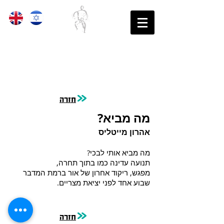
בֵּית הַסֵּפֶר לִתְנוּעָה לִגְבָרִים
נקודת הַמִּמְשָׁק שֶׁבֵּין גוּף לָרוּחַ
חזרה
מה מביא?
אהרון מייטליס
מה מביא אותי לבכי?
תנועה עדינה כמו בתוך תחרה,
מפגש, ריקוד אחרון של אור ברמת המדבר
שבוע אחד לפני יציאת מצריים.
חזרה