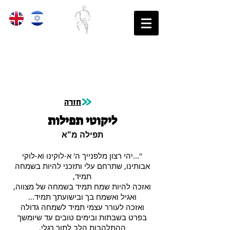
בֵּית הַסֵּפֶר לִתְנוּעָה לִגְבָרִים
נקודת הַמִּמְשָׁק שֶׁבֵּין גוּף לָרוּחַ
חזרה
ליקוטי תפילות
תפילה מ"א
"...יהי רצון מלפנייך ה' א-לוקינו וא-לוקי
אבותינו, שתרחם עלי ותזכני להיות בשמחה
תמיד,
ואזכה להיות שמח תמיד בשמחה של מצווה,
ואגיל ואשמח בך ובישועתך תמיד...
ואזכה לעורר עצמי תמיד לשמחה גדולה
בפרט בשבתות ובימים טובים עד שיומשך
ההתלהבות הלב לתוך רגלי,