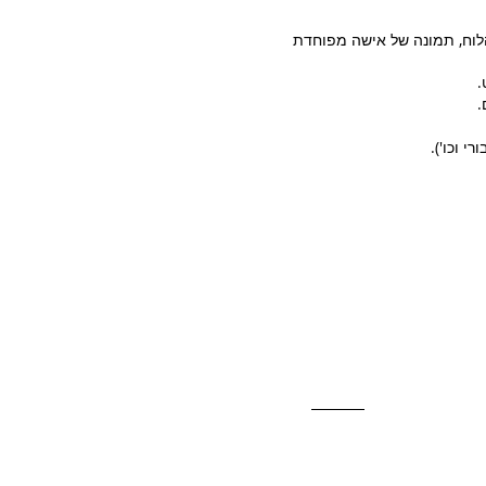
 הלוח, תמונה של אישה מפוחדת
.
י וכו').
דברו אתנו
ניון רב מכר
טל':
058-6887555
02-6244582