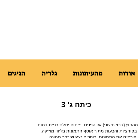
ֵּית הַסֵּפֶר לִתְנוּעָה לִגְבָרִים
נקודת הַמִּמְשָׁק שֶׁבֵּין גוּף לָרוּחַ
אודות
מהעיתונות
גלריה
הגיגים
כיתה ג' 3
חוץ (גירוי חיצוני) אל הפנים. פיתוח יכולת בניית דמות.
פוזיציות והבעות מתוך אוסף התמונות בליווי מוזיקה.
פורסים את התמונות ובוחרים נציג שיבחר תמונה.