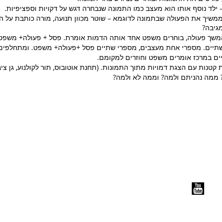
 ילד נוסף אותו הוא מעצב כמו התמונה שנבחרה דגש על דקויות וספציפיות.
פסל" ממשיך את הפעולה שבתמונה לדוגמא – שוטר מכוון תנועה, מורה כותבת על
גיבה?
ושתיים. מספרי אחת מעצבים, מספרי שתיים פסל +פעולה+ משפט. ומתחלפים
יים במרכז אומרים משפט וחוזרים למקומם.
 קטנות עם הצגת דמויות מתוך התמונות. (תחנת אוטובוס, תור לקולנוע, גן ציבור
ם? ממה נהניתם ולמה? וממה לא ולמה?
כל עצמותי תאמרנה
רח' הפרסה 3- ק
בית הספר לתאטרון מחול לגברים
תלפיות, ירושלים.