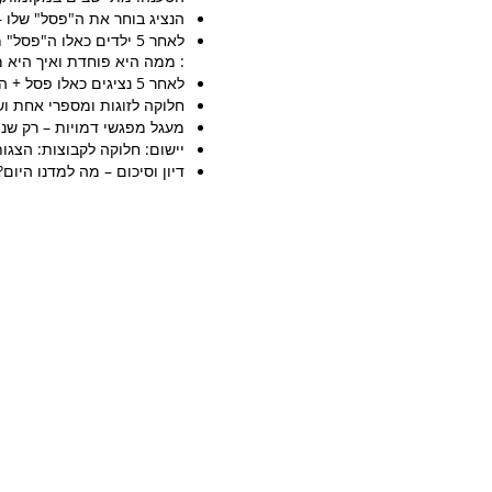
הנציג בוחר את ה"פסל" שלו –
לאחר 5 ילדים כאלו ה"
: ממה היא פוחדת ואיך היא מ
לאחר 5 נציגים כאלו פסל + המשך פעולה, בוחרים משפט אחד אותה הדמות אומרת. פסל + פעולה+ משפט.
חלוקה לזוגות ומספרי אחת 
מעגל מפגשי דמויות – רק שנ
יישום: חלוקה לקבוצות: הצגות
דיון וסיכום – מה למדנו היו
כניסה לחברים רשומים